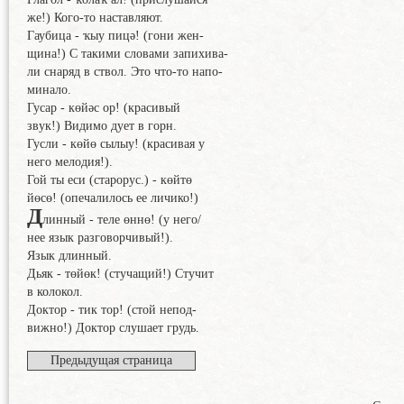
же!) Кого-то наставляют.
Гаубица - ҡыу пицә! (гони жен-
щина!) С такими словами запихива-
ли снаряд в ствол. Это что-то напо-
минало.
Гусар - көйәс ор! (красивый
звук!) Видимо дует в горн.
Гусли - көйө сылыу! (красивая у
него мелодия!).
Гой ты еси (старорус.) - көйтө
йөсө! (опечалилось ее личико!)
Д
линный - теле өннө! (у него/
нее язык разговорчивый!).
Язык длинный.
Дьяк - төйөк! (стучащий!) Стучит
в колокол.
Доктор - тик тор! (стой непод-
вижно!) Доктор слушает грудь.
Предыдущая страница