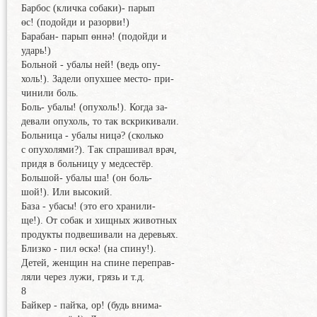
Барбос (кличка собаки)- парып
өс! (подойди и разорви!)
Барабан- парып өннә! (подойди и
ударь!)
Больной - убалы ней! (ведь опу-
холь!). Задели опухшее место- при-
чинили боль.
Боль- убалы! (опухоль!). Когда за-
девали опухоль, то так вскрикивали.
Больница - убалы ницә? (сколько
с опухолями?). Так спрашивал врач,
придя в больницу у медсестёр.
Большой- убалы ша! (он боль-
шой!). Или высокий.
База - убасы! (это его хранили-
ще!). От собак и хищных животных
продукты подвешивали на деревьях.
Близко - пил өскә! (на спину!).
Детей, женщин на спине переправ-
ляли через лужи, грязь и т.д.
8
Байкер - пайҡа, ор! (будь внима-