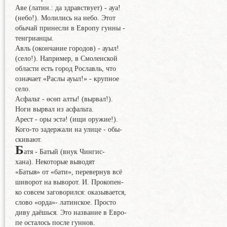
Аве (латин.: да здравствует) - ауа!
(небо!). Молились на небо. Этот
обычай принесли в Европу гунны -
тенгрианцы.
Авль (окончание городов) - ауыл!
(село!). Например, в Смоленской
области есть город Рославль, что
означает «Раслы ауыл!» - крупное
село.
Асфальт - өсөп алты! (вырвал!).
Ноги вырвал из асфальта.
Арест - оры эстә! (ищи оружие!).
Кого-то задержали на улице - обы-
скивают.
Б
атя - Батый (внук Чингис-
хана). Некоторые выводят
«Батыя» от «бати», перевернув всё
шиворот на выворот. И. Прокопен-
ко совсем заговорился: оказывается,
слово «орда»- латинское. Просто
диву даёшься. Это название в Евро-
пе осталось после гуннов.