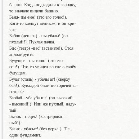
башни. Когда подходили к городку,
то вначале видели башню.
Баня- пы өнө! (это его голос!).
Кого-то хлещут веником, и он кри-
чит.
Бабло (деньги) - пы убалы! (он
пухлый!). Пухлая пачка.
Бис (театр) -пас! (встаньте!). Стоя
аплодируйте.
Будущее - пы төшө! (это его
сон!). Что-то увидел во сне о своём
будущем.
Булат (сталь) - убалы ат! (сверху
бей!). Кувалдой били по горячей за-
готовке.
Баобаб - уба уба пы! (он высокий
- высокий!). Или же пухлый, наду-
тый.
Бычок - пецек! (кастрирован-
ный!).
Базис - убасыс! (без верха!). Т.е.
один фундамент.