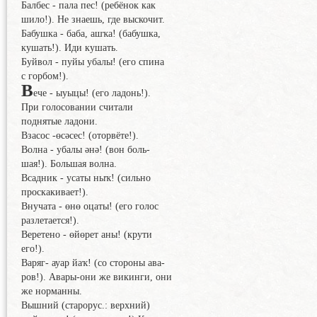
Балбес - пала пес! (ребёнок как
шило!). Не знаешь, где выскочит.
Бабушка - баба, ашҡа! (бабушка,
кушать!). Иди кушать.
Буйвол - пуйы убалы! (его спина
с горбом!).
В
ече - ыуыцы! (его ладонь!).
При голосовании считали
поднятые ладони.
Взасос -өсәсес! (оторвёте!).
Волна - убалы әнә! (вон боль-
шая!). Большая волна.
Всадник - усаты ныҡ! (сильно
проскакивает!).
Внучата - өнө оцаты! (его голос
разлетается!).
Веретено - өйөрет аны! (крути
его!).
Варяг- ауар йаҡ! (со стороны ава-
ров!). Авары-они же викинги, они
же норманны.
Вышний (старорус.: верхний)