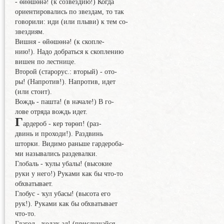
- өйөшөнә! (к созвездию!) Когда
ориентировались по звездам, то так
говорили: иди (или плыви) к тем со-
звездиям.
Вишня - өйөшөнә! (к скопле-
нию!). Надо добраться к скоплению
вишен по лестнице.
Второй (старорус.: вторый) - ото-
ры! (Напротив!). Напротив, идет
(или стоит).
Вождь - пашта! (в начале!) В го-
лове отряда вождь идет.
Г
ардероб - кер төрөп! (раз-
двинь и проходи!). Раздвинь
шторки. Видимо раньше гардероба-
ми назывались раздевалки.
Глобаль - ҡулы убалы! (высокие
руки у него!) Руками как бы что-то
обхватывает.
Глобус - ҡул убасы! (высота его
рук!). Руками как бы обхватывает
что-то.
Глагол - ҡолаҡ ал! (прислушайся