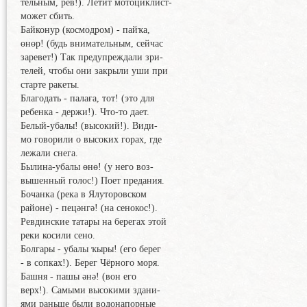
тельным, рёв!). Летит мотоциклист-
может сбить.
Байконур (космодром) - пайҡа,
өнөр! (будь внимательным, сейчас
заревет!) Так предупреждали зри-
телей, чтобы они закрыли уши при
старте ракеты.
Благодать - палаға, тот! (это для
ребенка - держи!). Что-то дает.
Белый-убалы! (высокий!). Види-
мо говорили о высоких горах, где
лежали снега.
Былина-убалы өнө! (у него воз-
вышенный голос!) Поет предания.
Бочанка (река в Ялуторовском
районе) - пецәнгә! (на сенокос!).
Ревдинские татары на берегах этой
реки косили сено.
Болгары - убалы ҡыры! (его берег
- в сопках!). Берег Чёрного моря.
Башня - пашы әнә! (вон его
верх!). Самыми высокими здани-
ями раньше были водонапорные