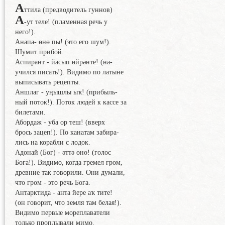
А
ттила (предводитель гуннов)
A
-ут теле! (пламенная речь у
него!).
Анапа- өнө пы! (это его шум!).
Шумит прибой.
Аспирант - йасып өйрәнте! (на-
учился писать!). Видимо по латыне
выписывать рецепты.
Аншлаг - уңышлы ыҡ! (прибыль-
ный поток!). Поток людей к кассе за
билетами.
Абордаж - уба ор теш! (вверх
брось зацеп!). По канатам забира-
лись на корабли с лодок.
Адонай (Бог) - әттә өнө! (голос
Бога!). Видимо, когда гремел гром,
древние так говорили. Они думали,
что гром - это речь Бога.
Антарктида - анта йере аҡ тите!
(он говорит, что земля там белая!).
Видимо первые мореплаватели
только проплывали мимо.