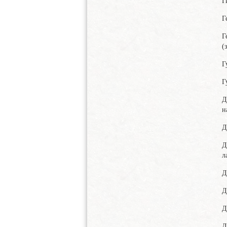
Г
Г
Г
(
Г
Г
Д
н
Д
Д
л
Д
Д
Д
Д