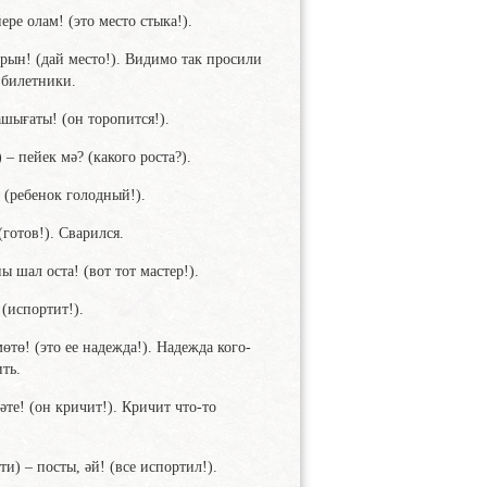
ере олам! (это место стыка!).
рын! (дай место!). Видимо так просили
збилетники.
шығаты! (он торопится!).
 – пейек мә? (какого роста?).
! (ребенок голодный!).
(готов!). Сварился.
ы шал оста! (вот тот мастер!).
 (испортит!).
өтө! (это ее надежда!). Надежда кого-
ть.
әте! (он кричит!). Кричит что-то
и) – посты, әй! (все испортил!).