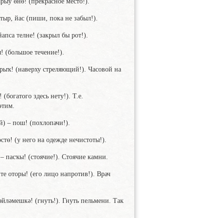
рыу өнө! (прекрасное место!).
тыр, йас (пиши, пока не забыл!).
апса телне! (закрыл бы рот!).
! (большое течение!).
орыҡ! (наверху стреляющий!). Часовой на
 (богатого здесь нету!). Т.е.
этим.
) – пош! (похлопачи!).
стө! (у него на одежде нечистоты!).
 – пасҡы! (стоячие!). Стоячие камни.
те оторы! (его лицо напротив!). Врач
йләмешкә! (гнуть!). Гнуть пельмени. Так