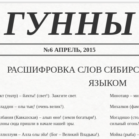
ГУННЫ
№6 АПРЕЛЬ, 2015
РАСШИФРОВКА СЛОВ СИБИР
ЯЗЫКОМ
кт (театр) – йаҡты! (свет!). Зажгите свет.
Минотавр – мин
ладдин – олы тың! (очень велик!).
Михалков (фам.
лбания (Кавказская) – алып өнө! (земля богатыря!).
Могадишо (сто
унны сюда пришли в начале нашей эры.
сильный огонь!
ллиллуяя – Алла олы эйә! (Бог – Великий Владыка!).
Мойва (рыба) –