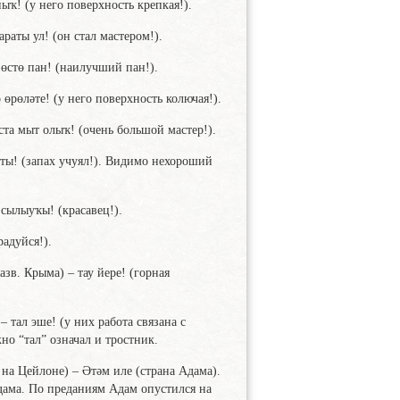
ныҡ! (у него поверхность крепкая!).
араты ул! (он стал мастером!).
 өстө пан! (наилучший пан!).
 өрөләте! (у него поверхность колючая!).
ста мыт олыҡ! (очень большой мастер!).
ты! (запах учуял!). Видимо нехороший
 сылыуҡы! (красавец!).
радуйся!).
азв. Крыма) – тау йере! (горная
– тал эше! (у них работа связана с
но “тал” означал и тростник.
на Цейлоне) – Әтәм иле (страна Адама).
дама. По преданиям Адам опустился на