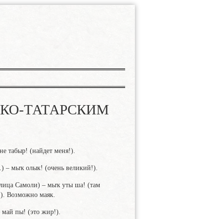
СКО-ТАТАРСКИМ
е табыр! (найдет меня!).
) – мыҡ олык! (очень великий!).
лица Самоли) – мыҡ уты ша! (там
). Возможно маяк.
 май пы! (это жир!).