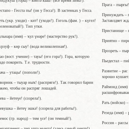
индукуш (горы) – көнтә кыш! (все время зима!).
Прага – пырғы!
естапо - Гесста пы! (он у Гесса!). В застенках у Гесса.
Принуждать – п
еть (укр. уходи) - кит! (уходи!). Гоголь (фам. ) – күгел!
Заставлдяет жд
зеленоватый!). Тип утки.
Пристанище – 
ульнара (имя) – ҡул үнәре! (мастерство рук!).
Приятно – пире
урзуф – көр сыу! (вода великолепная!).
Прозреть – пыр
ао (вост. учение) – тауы! (его гора!). Гора, которую
Пьедестал – пий
адо покорить. Т.е. трудности.
Развитие – рас
ача – утацы! (пополи!).
хорошо кушает
ворник – тыуар ныҡ! (распряги!). Так говорил барин
Раймонд (имя) 
акею, чтобы он распряг лошадей.
расшифровывает
ева – йетеүе! (созрела!).
Рать (войско) –
евушка – йетеү эшкә! (созрела для работы!).
Резеда (имя) –
емос (гр. народ) – төм үсе! (он темный!).
Россия – рассы
епартамент – төп урта мынта! (здесь самый центр!).