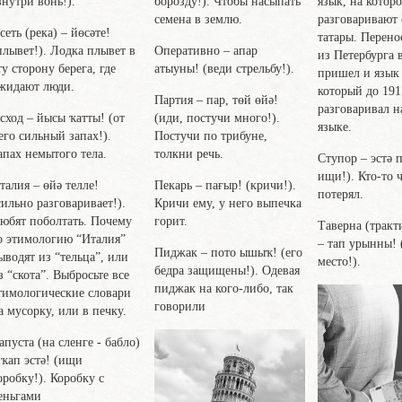
борозду!). Чтобы насыпать
внутри вонь!).
язык, на котор
семена в землю.
разговаривают
сеть
(река) – йөсәте!
татары. Перено
Оперативно
– апар
плывет!). Лодка плывет в
из Петербурга 
атыуны! (веди стрельбу!).
ту сторону берега, где
пришел и язык
жидают люди.
который до 191
Партия
– пар, төй өйә!
разговаривал н
(иди, постучи много!).
сход
– йысы ҡатты! (от
языке.
Постучи по трибуне,
его сильный запах!).
толкни речь.
апах немытого тела.
Ступор
– эстә 
ищи!). Кто-то 
Пекарь
– пағыр! (кричи!).
талия
– өйә телле!
потерял.
Кричи ему, у него выпечка
сильно разговаривает!).
горит.
юбят поболтать. Почему
Таверна
(тракт
о этимологию “Италия”
– тап урынны! 
Пиджак
– пото ышыҡ! (его
ыводят из “тельца”, или
место!).
бедра защищены!). Одевая
з “скота”. Выбросьте все
пиджак на кого-либо, так
тимологические словари
говорили
а мусорку, или в печку.
апуста
(на сленге - бабло)
 ҡап эстә! (ищи
оробку!). Коробку с
еньгами