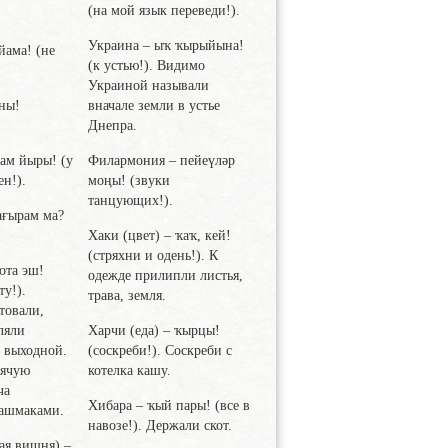
(на мой язык переведи!).
Украина
– ыҡ ҡырыйына!
йама! (не
(к устью!). Видимо
Украиной называли
аны!
вначале земли в устье
Днепра.
рам йыры! (у
Филармония
– пейеүләр
ен!).
моңы! (звуки
танцующих!).
ағырам ма?
Хаки
(цвет) – ҡаҡ, кей!
(стряхни и одень!). К
ота эш!
одежде прилипли листья,
ту!).
трава, земля.
товали,
вляли
Харчи
(еда) – ҡырцы!
й выходной.
(соскреби!). Соскреби с
дячую
котелка кашу.
ча
Хибара
– ҡый пары! (все в
ашмаками.
навозе!). Держали скот.
ая вишня) –