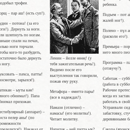
аздобыл трофеи.
ребенка.
орщ
– пар аш! (есть суп!).
Подъем
– пот а
жалей ног!).
удни
– потона! (за его
оги!). Дернуть за ноги.
Полено
– пүл 
ли шлепнуть по ногам.
(расколи его!).
аньше спали на печах,
олько ноги торчали.
Премьера
– по
тобы кого-то разбудить,
него много пес
Ленин
– йелле өнөң! (у
остаточно было дернуть
Программа
– п
тебя зажигательная речь!).
а ногу.
(отзвучу?).
Видимо после его
уксовать
– паҡса, патты!
выступления так говорили,
Саботаж
– субб
посмотри, зарылся!).
пожав ему руку.
(работа в суббо
атикан
– ыуты кән!
Рабочие протес
Метафора
– өмөттә пары!
много обнимал!). Папа
когда их заста
(все в надеждах!).
бнимал прихожан.
работать в сво
Намази
(отлично) –
Устраивали си
естибулярный
(аппарат) –
намасы! (его молитва!).
забастовку, сту
истә пелер аны! (по
Читает молитву.
деревянными б
ромежности
Напиток
– ней питтә ыҡ?
пределится!). Накакал от
Сакура
(японск