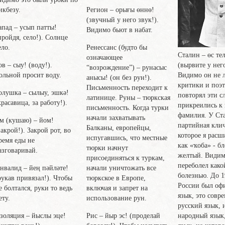
Регион
– орығы өннө!
икбезу.
(звучный у него звук!).
апад
– усып патты!
Видимо бьют в набат.
пройдя, село!). Солнце
Ренессанс
(будто бы
ело.
Сталин
– өс те
означающее
ов
– сыу! (воду!).
(вырвите у него
“возрождение”) – рунасыс
ольной просит воду.
Видимо он не 
анысы! (он без рун!).
критики и поэт
Письменность переходит к
олушка
– сылыу, эшкә!
повторял эти с
латинице. Руны – тюркская
красавица, за работу!).
прикреились к 
письменность. Когда турки
фамилия. У Ст
начали захватывать
Ем
(кушаю) – йом!
партийная клич
Балканы, европейцы,
закрой!). Закрой рот, во
которое я рас
испугавшись, что местные
ремя еды не
как «ҡоба» - б
тюрки начнут
азговаривай.
желтый. Видим
присоединяться к туркам,
переболел како
начали уничтожать все
нвалид
– йең пәйләте!
болезнью. До 1
тюркское в Европе,
рукав привязал!). Чтобы
России был оф
включая и запрет на
е болтался, руки то ведь
язык, это совр
использование рун.
ету.
русский язык, 
Рис
– йыр эс! (проделай
золяция
– йыслы эце!
народный язык