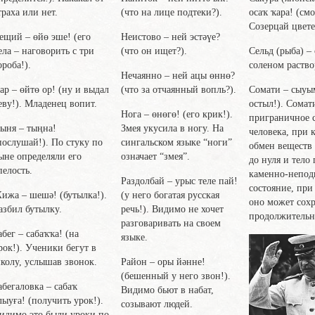
(что на лице подтеки?).
траха или нет.
осаҡ ҡара! (смо
Созерцай цвете
Неистово
– ней эстәүе?
ещий
– өйө эше! (его
(что он ищет?).
ела – наговорить с три
Сельд
(рыба) – 
ороба!).
соленом раство
Нечаянно
– ней ацы өннө?
(что за отчаянный вопль?).
ар
– өйтө ор! (ну и выдал
Сомати
– сыуы
еву!). Младенец вопит.
остыл!). Сомат
Нога
– өнөгө! (его крик!).
приграничное 
Змея укусила в ногу. На
ыня
– тыңна!
человека, при 
сингальском языке “ноги”
послушай!). По стуку по
обмен веществ
означает “змея”.
ыне определяли его
до нуля и тело
пелость.
каменно-непо
Раздолбай
– урыс теле пай!
состояние, при
(у него богатая русская
Жижа
– шешә! (бутылка!).
оно может сохр
речь!). Видимо не хочет
азбил бутылку.
продолжительн
разговаривать на своем
абег
– сабаҡҡа! (на
языке.
рок!). Ученики бегут в
Район
– оры йәнне!
колу, услышав звонок.
(бешенный у него звон!).
абегаловка
– сабаҡ
Видимо бьют в набат,
лыуға! (получить урок!).
созывают людей.
идимо это были уроки по