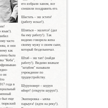
его избрали ханом, все
спешили поздравить его.
Шастать
– эш эстәтә!
(работу искал!).
лен!
Шляться
– эшләтсә! (дал
 язык!).
бы ему работу!). Так
любил
видимо говорила жена
ому часто
своему мужу о своем сыне,
лова, и они
который бездельничал.
нему как
алина была
Штаб
– эш тап! (найди
ка “Коба”,
работу!). Видимо вначале
шифровываю
“штабом” называли
ледно-
учреждение по
о он
трудоустройству.
йто
917 года в
Шуруповерт
– шуруп
ициальный
өйөрт! (открути шуруп!).
еменный
и был еще
Экипировка
– ыҡҡа
, тюркский
парыуға! (идти на реку!).