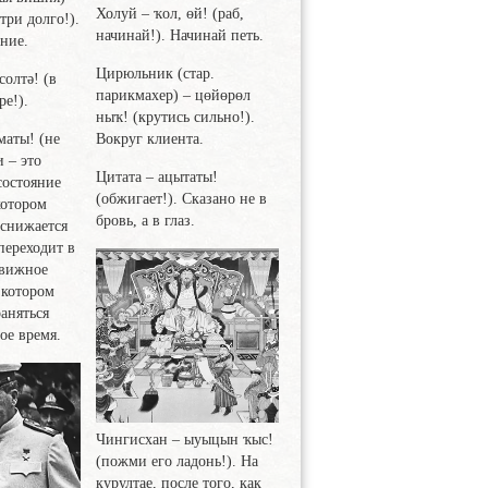
Холуй
– ҡол, өй! (раб,
три долго!).
начинай!). Начинай петь.
ние.
Цирюльник
(стар.
солтә! (в
парикмахер) – цөйөрөл
ре!).
ныҡ! (крутись сильно!).
маты! (не
Вокруг клиента.
и – это
Цитата
– ацытаты!
состояние
(обжигает!). Сказано не в
котором
бровь, а в глаз.
 снижается
 переходит в
движное
 котором
аняться
ое время.
Чингисхан
– ыуыцын ҡыс!
(пожми его ладонь!). На
курултае, после того, как