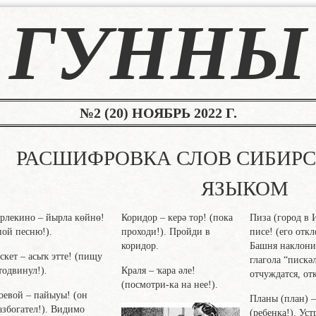
ГУННЫ
№2 (20) НОЯБРЬ 2022 Г.
РАСШИФРОВКА СЛОВ СИБИР
ЯЗЫКОМ
рлекино
– йырла көйнө!
Коридор
– керә тор! (пока
Пиза
(город в 
пой песню!).
проходи!). Пройди в
писе! (его откл
коридор.
Башня наклони
скет
– асыҡ этте! (пищу
глагола “пискә
тодвинул!).
Краля
– ҡара әле!
отчуждатся, от
(посмотри-ка на нее!).
оевой
– пайыуы! (он
Планы
(план) 
азбогател!). Видимо
(ребенка!). Уст