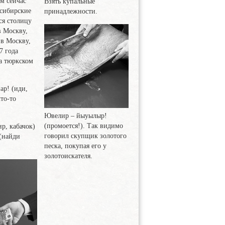
ом сейчас
Взять купальные
 сибирские
принадлежности.
ся столицу
в Москву,
 в Москву,
7 года
а тюркском
пар! (иди,
что-то
Ювелир
– йыуылыр!
(промоется!). Так видимо
ир, кабачок)
говорил скупщик золотого
(найди
песка, покупая его у
золотоискателя.