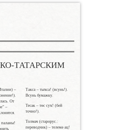
СКО-ТАТАРСКИМ
Италии) –
Такса
– тыҡса! (всунь!).
онение!).
Всунь бумажку.
лась. От
Тесак
– төс суҡ! (бей
ле” –
точно!).
клонятся.
Толмач
(старорус.:
– паланы!
переводчик) – телемә ац!
роить