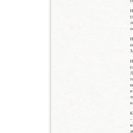
(
И
(
э
о
И
н
З
И
(
Л
т
в
и
э
н
К
–
к
д