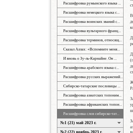
Расшифровка румынского языка ...
с
Расшифровка немецкого языка с...
В
д
Расшифровка воинских званий с...
к
Расшифровка вульгарного франц...
Д
Расшифровка терминов, относящ...
р
Сказал Аллах: «Вспомните меня...
Д
И вновь о Зу-ль-Карнайне. Он ...
(
д
Расшифровка арабского языка с...
с
Расшифровка русских выражений...
Сибирско-татарские пословицы ...
Р
Расшифровка азиатских топоним...
З
Расшифровка африканских топон...
у
ш
Расшифровка слов сибирско-тат...
З
№1 (21) май 2023 г.
а
№2 (22) ноябрь 2023 г.
Расшифровка таджикского языка...
Расшифровка чешского языка се...
Расшифровка финского языка си...
Расшифровка английского языка...
Расшифровка имён и фамилий из...
Расшифровка гор и их вершин с...
СКАЗАЛ АЛЛАХ: «ВСПОМНИТЕ
И ВНОВЬ О ЗУ-ЛЬ-КАРНАЙНЕ.
Расшифровка арабского языка с...
Расшифровка воинских терминов...
Расшифровка топонимов России ...
Расшифровка российских фамили...
Расшифровка российских имен с...
Расшифровка русских выражений...
Расшифровка слов сибирско-тат...
В